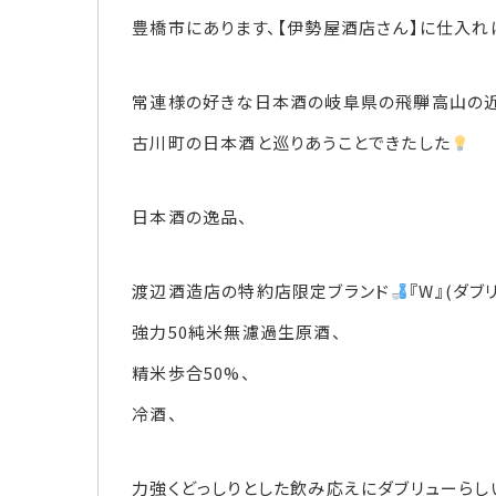
豊橋市にあります、【伊勢屋酒店さん】に仕入れに
常連様の好きな日本酒の岐阜県の飛騨高山の近
古川町の日本酒と巡りあうことできたした
日本酒の逸品、
渡辺酒造店の特約店限定ブランド
『W』(ダ
強力50純米無濾過生原酒、
精米歩合50%、
冷酒、
力強くどっしりとした飲み応えにダブリューら